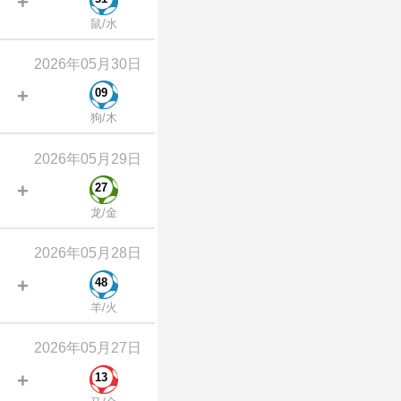
+
鼠/水
2026年05月30日
+
09
狗/木
2026年05月29日
+
27
龙/金
2026年05月28日
+
48
羊/火
2026年05月27日
+
13