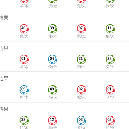
羊/木
虎/金
兔/火
狗/火
结果
40
39
07
11
兔/火
龙/木
鼠/土
猴/火
结果
01
04
21
28
马/水
兔/金
狗/土
兔/土
结果
09
49
02
01
狗/木
马/火
蛇/火
马/水
结果
38
12
03
02
蛇/木
羊/金
龙/火
蛇/火