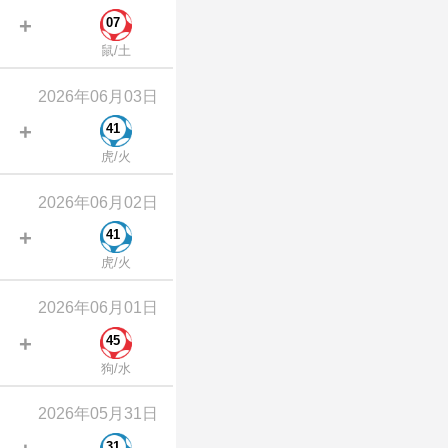
+
07
鼠/土
2026年06月03日
+
41
虎/火
2026年06月02日
+
41
虎/火
2026年06月01日
+
45
狗/水
2026年05月31日
31