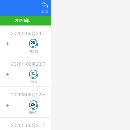
返回
2020年
2026年06月24日
+
26
蛇/金
2026年06月23日
+
41
虎/火
2026年06月22日
+
26
蛇/金
2026年06月21日