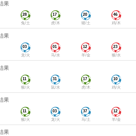
结果
28
17
20
46
兔/土
虎/木
猪/土
鸡/木
结果
03
01
12
23
龙/火
马/水
羊/金
猴/水
结果
11
31
17
10
猴/火
鼠/水
虎/木
鸡/火
结果
11
03
37
12
猴/火
龙/火
马/土
羊/金
结果