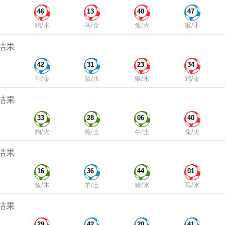
46
13
40
47
鸡/木
马/金
兔/火
猴/木
结果
42
31
23
34
牛/金
鼠/水
猴/水
鸡/金
结果
33
28
06
40
狗/火
兔/土
牛/土
兔/火
结果
16
36
44
01
兔/木
羊/土
猪/水
马/水
结果
29
42
20
41