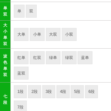
单
单
双
双
大
小
大单
小单
大双
小双
单
双
波
红单
红双
绿单
绿双
蓝单
色
单
蓝双
双
1段
2段
3段
4段
5段
6段
七
段
7段