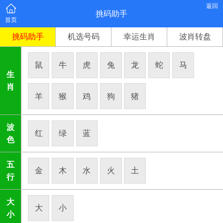
返回
挑码助手
首页
挑码助手
机选号码
幸运生肖
波肖转盘
鼠
牛
虎
兔
龙
蛇
马
生
肖
羊
猴
鸡
狗
猪
波
红
绿
蓝
色
五
金
木
水
火
土
行
大
大
小
小