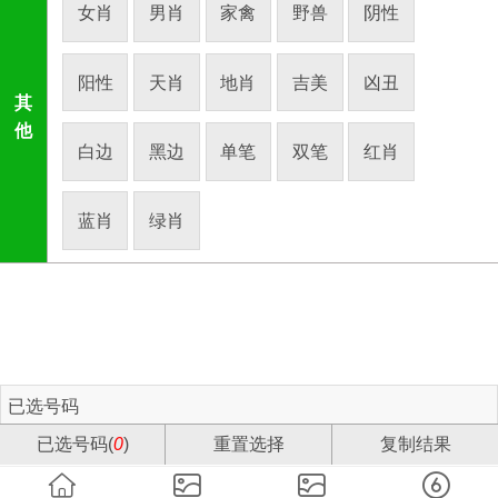
女肖
男肖
家禽
野兽
阴性
阳性
天肖
地肖
吉美
凶丑
其
他
白边
黑边
单笔
双笔
红肖
蓝肖
绿肖
已选号码
已选号码(
0
)
重置选择
复制结果