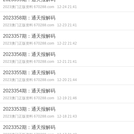
2023澳门正版资料 670288.com
12-24 21:41
2023358期：通天报解码
2023澳门正版资料 670288.com
12-23 21:41
2023357期：通天报解码
2023澳门正版资料 670288.com
12-22 21:42
2023356期：通天报解码
2023澳门正版资料 670288.com
12-21 21:41
2023355期：通天报解码
2023澳门正版资料 670288.com
12-20 21:44
2023354期：通天报解码
2023澳门正版资料 670288.com
12-19 21:46
2023353期：通天报解码
2023澳门正版资料 670288.com
12-18 21:43
2023352期：通天报解码