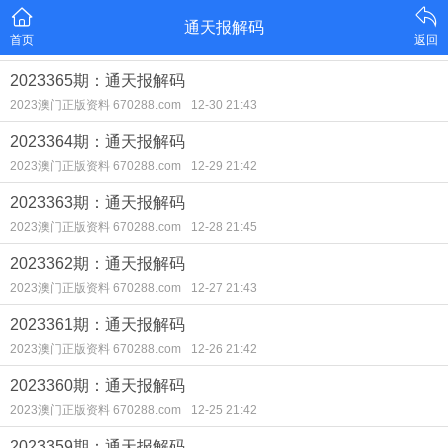
通天报解码
首页
返回
2023365期：通天报解码
2023澳门正版资料 670288.com
12-30 21:43
2023364期：通天报解码
2023澳门正版资料 670288.com
12-29 21:42
2023363期：通天报解码
2023澳门正版资料 670288.com
12-28 21:45
2023362期：通天报解码
2023澳门正版资料 670288.com
12-27 21:43
2023361期：通天报解码
2023澳门正版资料 670288.com
12-26 21:42
2023360期：通天报解码
2023澳门正版资料 670288.com
12-25 21:42
2023359期：通天报解码