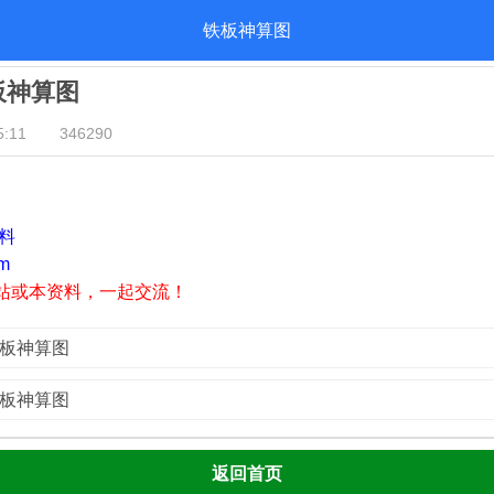
铁板神算图
铁板神算图
:11
346290
资料
m
站或本资料，一起交流！
铁板神算图
铁板神算图
返回首页