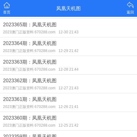
凤凰天机图
首页
返回
2023365期：凤凰天机图
2023澳门正版资料 670288.com
12-30 21:43
2023364期：凤凰天机图
2023澳门正版资料 670288.com
12-29 21:42
2023363期：凤凰天机图
2023澳门正版资料 670288.com
12-28 21:44
2023362期：凤凰天机图
2023澳门正版资料 670288.com
12-27 21:43
2023361期：凤凰天机图
2023澳门正版资料 670288.com
12-26 21:41
2023360期：凤凰天机图
2023澳门正版资料 670288.com
12-25 21:42
2023359期：凤凰天机图